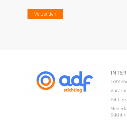
Verzenden
INTER
Lotgen
Vacatur
Bibber
Nederla
Stichti