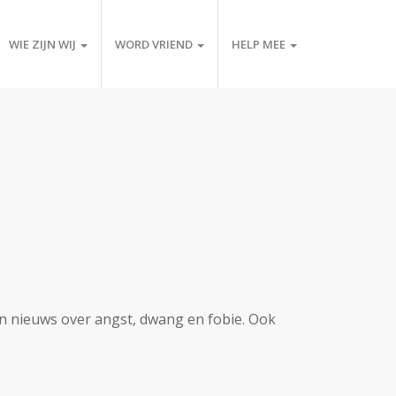
WIE ZIJN WIJ
WORD VRIEND
HELP MEE
en nieuws over angst, dwang en fobie. Ook