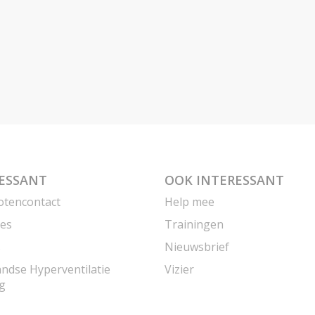
ESSANT
OOK INTERESSANT
otencontact
Help mee
es
Trainingen
s
Nieuwsbrief
ndse Hyperventilatie
Vizier
ng