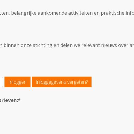
n, belangrijke aankomende activiteiten en praktische inform
 binnen onze stichting en delen we relevant nieuws over an
Inloggen
Inloggegevens vergeten?
brieven:*